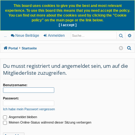
This board uses cookies to give you the best and most relevant
experience. To use this board this means that you need accept the policy.
You can find out more about the cookies used by clicking the "Cookie
policy" on the main page or the link below.
[ I accept ]
Portal
Forum
News Blog
Such
E
ch
itg
n
eg
...
Neue Beiträge
Anmelden
ne
lie
m
ist
S
Portal
Startseite
llz
de
el
rie
u
c
ug
r
de
re
Du musst registriert und angemeldet sein, um auf die
h
Mitgliederliste zuzugreifen.
rif
n
n
e
f
Benutzername:
Passwort:
Ich habe mein Passwort vergessen
Angemeldet bleiben
Meinen Online-Status während dieser Sitzung verbergen