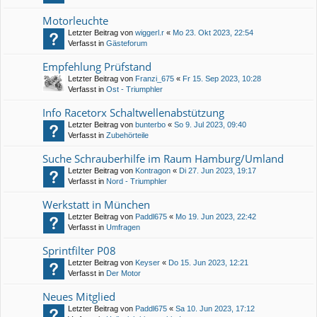
Motorleuchte
Letzter Beitrag von
wiggerl.r
«
Mo 23. Okt 2023, 22:54
Verfasst in
Gästeforum
Empfehlung Prüfstand
Letzter Beitrag von
Franzi_675
«
Fr 15. Sep 2023, 10:28
Verfasst in
Ost - Triumphler
Info Racetorx Schaltwellenabstützung
Letzter Beitrag von
bunterbo
«
So 9. Jul 2023, 09:40
Verfasst in
Zubehörteile
Suche Schrauberhilfe im Raum Hamburg/Umland
Letzter Beitrag von
Kontragon
«
Di 27. Jun 2023, 19:17
Verfasst in
Nord - Triumphler
Werkstatt in München
Letzter Beitrag von
Paddl675
«
Mo 19. Jun 2023, 22:42
Verfasst in
Umfragen
Sprintfilter P08
Letzter Beitrag von
Keyser
«
Do 15. Jun 2023, 12:21
Verfasst in
Der Motor
Neues Mitglied
Letzter Beitrag von
Paddl675
«
Sa 10. Jun 2023, 17:12