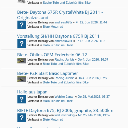
Verfasst in
Suche Teile und Zubehör fürs Bike
Biete- Daytona 675R CrystalWhite Bj 2011 -
Originalzustand
Letzter Beitrag von
andreas675r
«
Fr 12. Jun 2026, 11:44
Verfasst in
Biete Motorrad
Vorstellung SH/HH Daytona 675R Bj 2011
Letzter Beitrag von
andreas675r
«
Fr 12. Jun 2026, 11:21
Verfasst in
Hallo, ich bin neu hier!
Biete- Öhlins OEM Federbein 06-12
Letzter Beitrag von
Racing Junkie
«
Do 4. Jun 2026, 16:37
Verfasst in
Biete Teile und Zubehör fürs Bike
Biete- PZR Start Basic Laptimer
Letzter Beitrag von
Racing Junkie
«
Do 4. Jun 2026, 07:50
Verfasst in
Biete Teile und Zubehör fürs Bike
Hallo aus Japan!
Letzter Beitrag von
Webike Japan
«
Do 28. Mai 2026, 03:37
Verfasst in
Hallo, ich bin neu hier!
BIETE Daytona 675, BJ 2006, graphite, 33.500km
Letzter Beitrag von
lordunschuldig
«
Mo 25. Mai 2026, 19:52
Verfasst in
Biete Motorrad