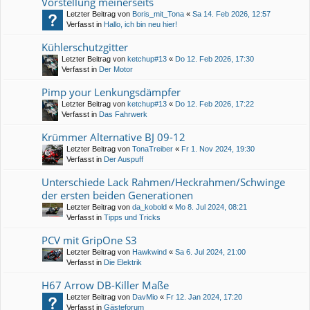
Vorstellung meinerseits
Letzter Beitrag von
Boris_mit_Tona
«
Sa 14. Feb 2026, 12:57
Verfasst in
Hallo, ich bin neu hier!
Kühlerschutzgitter
Letzter Beitrag von
ketchup#13
«
Do 12. Feb 2026, 17:30
Verfasst in
Der Motor
Pimp your Lenkungsdämpfer
Letzter Beitrag von
ketchup#13
«
Do 12. Feb 2026, 17:22
Verfasst in
Das Fahrwerk
Krümmer Alternative BJ 09-12
Letzter Beitrag von
TonaTreiber
«
Fr 1. Nov 2024, 19:30
Verfasst in
Der Auspuff
Unterschiede Lack Rahmen/Heckrahmen/Schwinge
der ersten beiden Generationen
Letzter Beitrag von
da_kobold
«
Mo 8. Jul 2024, 08:21
Verfasst in
Tipps und Tricks
PCV mit GripOne S3
Letzter Beitrag von
Hawkwind
«
Sa 6. Jul 2024, 21:00
Verfasst in
Die Elektrik
H67 Arrow DB-Killer Maße
Letzter Beitrag von
DavMio
«
Fr 12. Jan 2024, 17:20
Verfasst in
Gästeforum