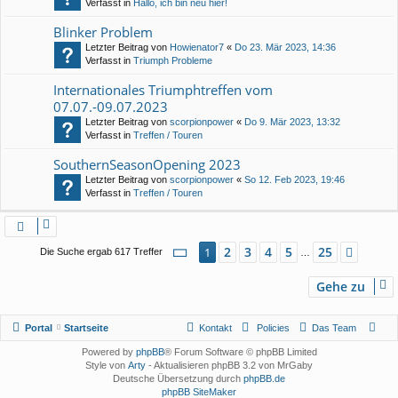
Verfasst in
Hallo, ich bin neu hier!
Blinker Problem
Letzter Beitrag von
Howienator7
«
Do 23. Mär 2023, 14:36
Verfasst in
Triumph Probleme
Internationales Triumphtreffen vom
07.07.-09.07.2023
Letzter Beitrag von
scorpionpower
«
Do 9. Mär 2023, 13:32
Verfasst in
Treffen / Touren
SouthernSeasonOpening 2023
Letzter Beitrag von
scorpionpower
«
So 12. Feb 2023, 19:46
Verfasst in
Treffen / Touren
Seite
1
von
25
2
3
4
5
25
1
Nächs
Die Suche ergab 617 Treffer
…
Gehe zu
Portal
Startseite
Kontakt
Policies
Das Team
Powered by
phpBB
® Forum Software © phpBB Limited
Style von
Arty
- Aktualisieren phpBB 3.2 von MrGaby
Deutsche Übersetzung durch
phpBB.de
phpBB SiteMaker