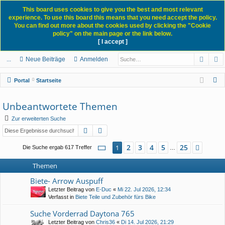
This board uses cookies to give you the best and most relevant
experience. To use this board this means that you need accept the policy.
You can find out more about the cookies used by clicking the "Cookie
policy" on the main page or the link below.
[ I accept ]
Portal
Forum
News Blog
Such
E
ch
itg
n
eg
...
Neue Beiträge
Anmelden
ne
lie
m
ist
S
Portal
Startseite
llz
de
el
rie
u
c
Unbeantwortete Themen
ug
r
de
re
h
Zur erweiterten Suche
rif
n
n
e
Suche
Erweiterte Suche
f
Seite
1
von
25
2
3
4
5
25
1
Nächs
Die Suche ergab 617 Treffer
…
Themen
Biete- Arrow Auspuff
Letzter Beitrag von
E-Duc
«
Mi 22. Jul 2026, 12:34
Verfasst in
Biete Teile und Zubehör fürs Bike
Suche Vorderrad Daytona 765
Letzter Beitrag von
Chris36
«
Di 14. Jul 2026, 21:29